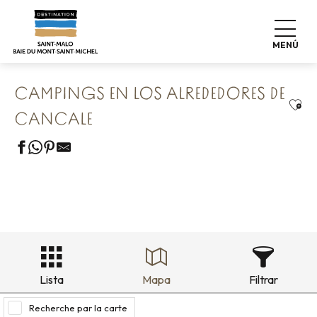
Aller
Home
Nuestros 8 tesoros preservados
au
Cancale & Les Perles de la Côte
contenu
Campings en los alrededores de Cancale
MENÚ
principal
CAMPINGS EN LOS ALREDEDORES DE
Ajou
CANCALE
Lista
Mapa
Filtrar
Recherche par la carte