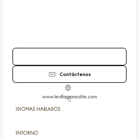
06 88 45 29
▒▒
Contáctenos
www.levillageinsolite.com
IDIOMAS HABLADOS
IDIOMAS HABLADOS
ENTORNO
ENTORNO