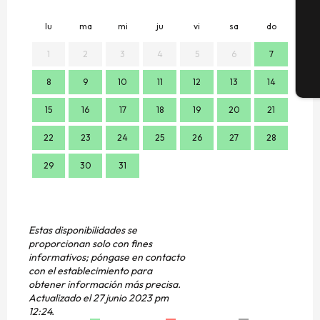
G
lu
ma
mi
ju
vi
sa
do
lu
1
2
3
4
5
6
7
E
8
9
10
11
12
13
14
7
15
16
17
18
19
20
21
14
22
23
24
25
26
27
28
21
29
30
31
28
Estas disponibilidades se
proporcionan solo con fines
informativos; póngase en contacto
con el establecimiento para
obtener información más precisa.
Actualizado el
27 junio 2023 pm
12:24.