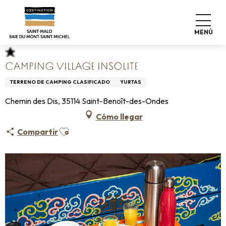
Aller
Home
Haga las maletas
Dónde dormir
Campings
au
Camping Village Insolite
contenu
MENÚ
principal
CAMPING VILLAGE INSOLITE
TERRENO DE CAMPING CLASIFICADO
YURTAS
Chemin des Dis, 35114 Saint-Benoît-des-Ondes
Cómo llegar
Ajouter aux favoris
Compartir