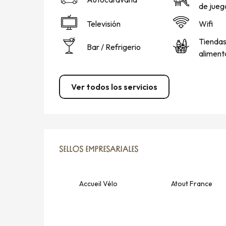
de jueg
Televisión
Wifi
Tiendas
Bar / Refrigerio
aliment
Ver todos los servicios
OFERTA DE PRESTACIO
SELLOS EMPRESARIALES
SELLOS EMPRESARIALES
Accueil Vélo
Atout France