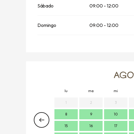
Sábado
09:00 - 12:00
Domingo
09:00 - 12:00
AGOS
lu
ma
mi
1
2
3
8
9
10
15
16
17