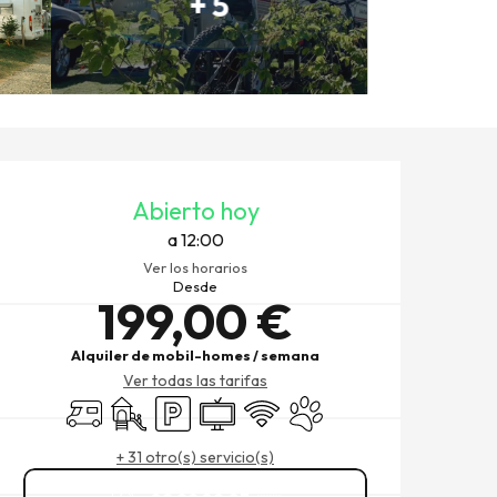
+ 5
HORARIOS Y DATOS DE CO
Abierto hoy
a 12:00
Ver los horarios
Desde
199,00 €
Alquiler de mobil-homes / semana
Ver todas las tarifas
Autocaravana
Juegos infantiles / Zona de juegos
Aparcamiento
Televisión
Wifi
Se aceptan animales
+ 31 otro(s) servicio(s)