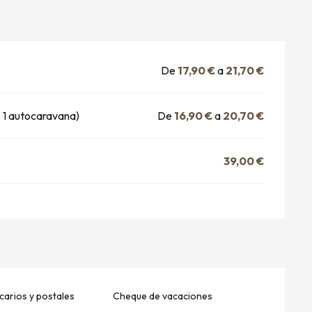
De
17,90 €
a
21,70 €
, 1 autocaravana)
De
16,90 €
a
20,70 €
39,00 €
arios y postales
Cheque de vacaciones