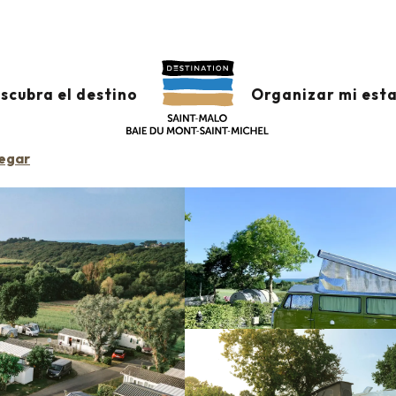
s
Camping Duguesclin
scubra el destino
Organizar mi est
legar