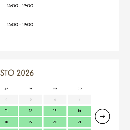
14:00 - 19:00
14:00 - 19:00
TO 2026
ju
vi
sa
do
lu
m
4
5
6
7
11
12
13
14
7
18
19
20
21
14
1