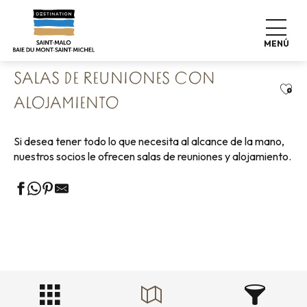
Aller
Home
Empresa
Nuestros socios comerciales
au
Salas de reuniones con alojamiento
contenu
MENÚ
principal
SALAS DE REUNIONES CON
Ajou
ALOJAMIENTO
Si desea tener todo lo que necesita al alcance de la mano,
nuestros socios le ofrecen salas de reuniones y alojamiento.