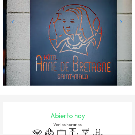
HORARIOS Y DATOS DE CONTACTO
Abierto hoy
Ver los horarios
Wifi
Aire Acondicionado
Televisión
Ascensor
Bar / Refrigerio
Piscina