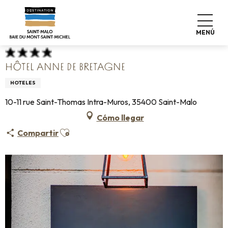
Aller
Home
Haga las maletas
Dónde dormir
Hoteles
au
Hôtel Anne de Bretagne
contenu
MENÚ
principal
HÔTEL ANNE DE BRETAGNE
HOTELES
10-11 rue Saint-Thomas Intra-Muros, 35400 Saint-Malo
Cómo llegar
Ajouter aux favoris
Compartir