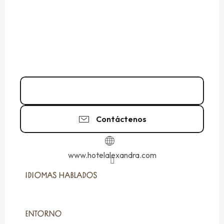
02 99 56 11
▒▒
Contáctenos
www.hotelalexandra.com
IDIOMAS HABLADOS
IDIOMAS HABLADOS
ENTORNO
ENTORNO