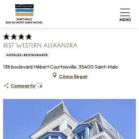
Aller
Home
Haga las maletas
Dónde dormir
Hoteles
au
Best Western Alexandra
contenu
MENÚ
principal
BEST WESTERN ALEXANDRA
HOTELES-RESTAURANTE
138 boulevard Hébert Courtoisville, 35400 Saint-Malo
Cómo llegar
Ajouter aux favoris
Compartir