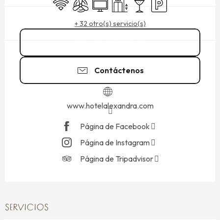
Wifi
Aire Acondicionado
Televisión
Ascensor
Bar / Refrigerio
Aparcamiento
+ 32 otro(s) servicio(s)
02 99 56 11
▒▒
Contáctenos
www.hotelalexandra.com
Página de Facebook
Página de Instagram
Página de Tripadvisor
SERVICIOS