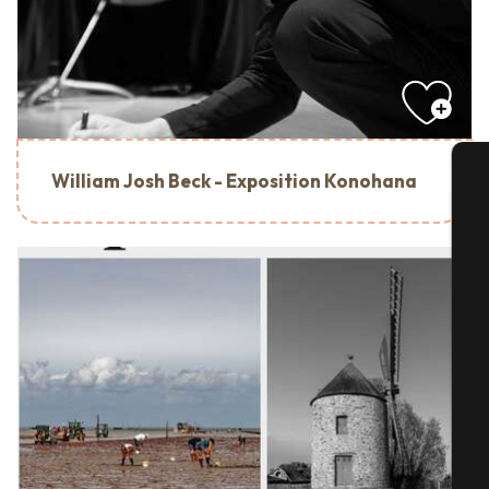
William Josh Beck - Exposition Konohana
A
Se
G
E