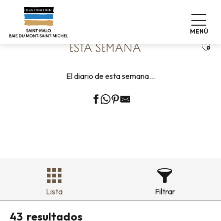
Aller
Home
Vivir como en casa
Agenda
Esta semana
au
contenu
MENÚ
principal
Ajou
ESTA SEMANA
El diario de esta semana…
Lista
Filtrar
43
resultados