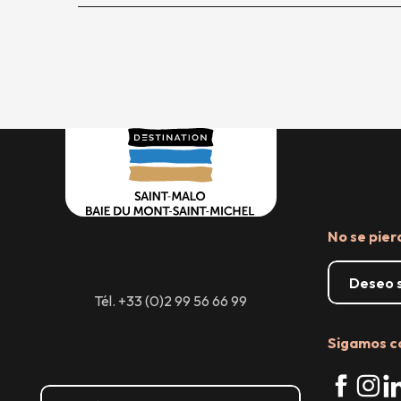
No se pier
Deseo s
Tél. +33 (0)2 99 56 66 99
Sigamos c