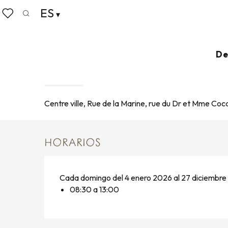
Aller
ES
Home
Vivir como en casa
Agenda
Marché de C
au
Buscar
Voir les favoris
contenu
principal
Domingo 9 agosto de 08:30 a 13:00 / Domingo 16 agos
De
MARCHÉ DE CANCALE
MERCADO
Centre ville, Rue de la Marine, rue du Dr et Mme Co
HORARIOS
Cada domingo del 4 enero 2026 al 27 diciembr
08:30 a 13:00