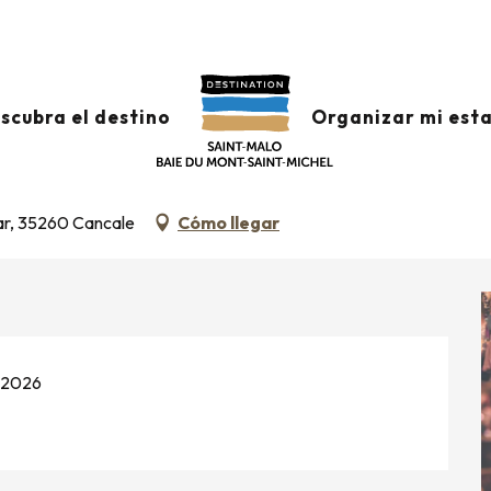
ancale
to de 08:30 a 13:00 / ...
scubra el destino
Organizar mi est
car, 35260 Cancale
Cómo llegar
e 2026