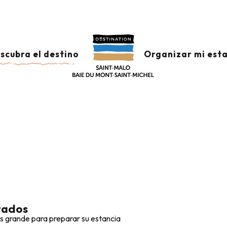
ijou Corsaire
De compras por Saint-Malo y las orillas del Rance
 SAINT-MALO Y LAS
scubra el destino
Organizar mi est
tados
s grande para preparar su estancia