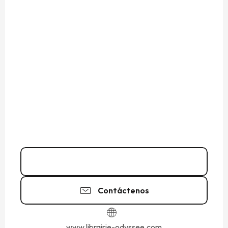
02 99 56 57
▒▒
Contáctenos
www.librairie-odyssee.com