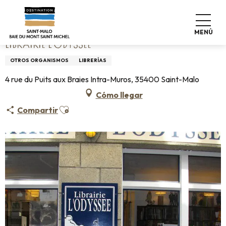
Aller
Home
Librairie L'Odyssée
au
contenu
MENÚ
principal
LIBRAIRIE L'ODYSSÉE
OTROS ORGANISMOS
LIBRERÍAS
4 rue du Puits aux Braies Intra-Muros, 35400 Saint-Malo
Cómo llegar
Ajouter aux favoris
Compartir