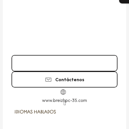
02 99 20 03
▒▒
Contáctenos
www.breizhpc-35.com
IDIOMAS HABLADOS
IDIOMAS HABLADOS