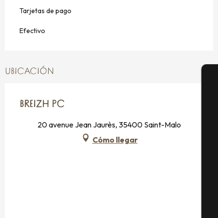
Tarjetas de pago
Efectivo
UBICACIÓN
A
BREIZH PC
20 avenue Jean Jaurès, 35400 Saint-Malo
Se
Cómo llegar
G
E