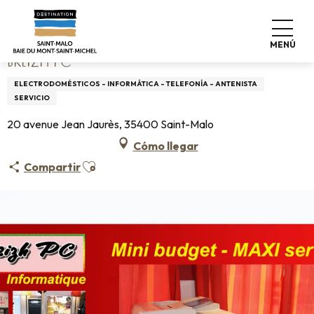
Aller
Home
Breizh PC
au
contenu
MENÚ
principal
BREIZH PC
ELECTRODOMÉSTICOS - INFORMÁTICA - TELEFONÍA - ANTENISTA
SERVICIO
20 avenue Jean Jaurès, 35400 Saint-Malo
Cómo llegar
Ajouter aux favoris
Compartir