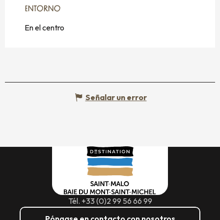
ENTORNO
ENTORNO
En el centro
Señalar un error
Tél. +33 (0)2 99 56 66 99
Póngase en contacto con nosotros