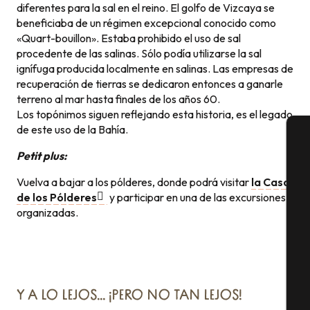
diferentes para la sal en el reino. El golfo de Vizcaya se
beneficiaba de un régimen excepcional conocido como
«Quart-bouillon». Estaba prohibido el uso de sal
procedente de las salinas. Sólo podía utilizarse la sal
ignífuga producida localmente en salinas. Las empresas de
recuperación de tierras se dedicaron entonces a ganarle
terreno al mar hasta finales de los años 60.
Los topónimos siguen reflejando esta historia, es el legado
de este uso de la Bahía.
Petit plus:
A
Vuelva a bajar a los pólderes, donde podrá visitar
la Casa
de los Pólderes
y participar en una de las excursiones
organizadas.
Se
G
Y A LO LEJOS… ¡PERO NO TAN LEJOS!