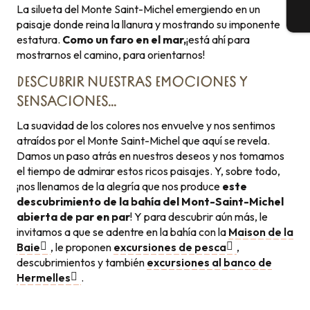
La silueta del Monte Saint-Michel emergiendo en un
E
paisaje donde reina la llanura y mostrando su imponente
estatura.
Como un faro en el mar,
¡está ahí para
mostrarnos el camino, para orientarnos!
DESCUBRIR NUESTRAS EMOCIONES Y
SENSACIONES…
La suavidad de los colores nos envuelve y nos sentimos
atraídos por el Monte Saint-Michel que aquí se revela.
Damos un paso atrás en nuestros deseos y nos tomamos
el tiempo de admirar estos ricos paisajes. Y, sobre todo,
¡nos llenamos de la alegría que nos produce
este
descubrimiento de la bahía del Mont-Saint-Michel
abierta de par en par
! Y para descubrir aún más, le
invitamos a que se adentre en la bahía con la
Maison de la
Baie
, le proponen
excursiones de pesca
,
descubrimientos y también
excursiones al banco de
Hermelles
.