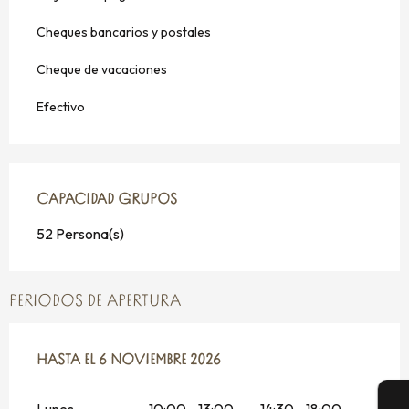
Cheques bancarios y postales
Cheque de vacaciones
Efectivo
CAPACIDAD GRUPOS
CAPACIDAD GRUPOS
52 Persona(s)
PERIODOS DE APERTURA
DEL
HASTA EL
16 FEBRERO 2026
6 NOVIEMBRE 2026
AL
6 NOVIEMBRE 2026
Lunes
10:00 - 13:00
14:30 - 18:00