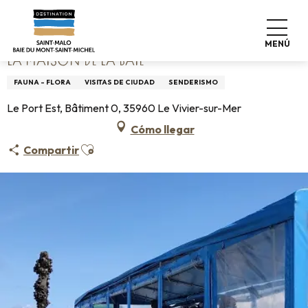
Aller
Home
La Maison de la Baie
au
contenu
MENÚ
principal
LA MAISON DE LA BAIE
FAUNA - FLORA
VISITAS DE CIUDAD
SENDERISMO
Le Port Est, Bâtiment 0, 35960 Le Vivier-sur-Mer
Cómo llegar
Ajouter aux favoris
Compartir