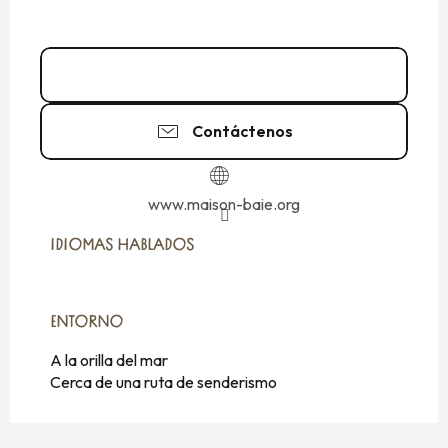
02 99 48 84
▒▒
Contáctenos
www.maison-baie.org
IDIOMAS HABLADOS
IDIOMAS HABLADOS
ENTORNO
ENTORNO
A la orilla del mar
Cerca de una ruta de senderismo