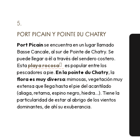
5.
PORT PICAIN Y POINTE DU CHATRY
Port Picain
se encuentra en un lugar llamado
Basse Cancale, al sur de Pointe de Chatry. Se
A
puede llegar a él a través del sendero costero.
Esta
playa rocosa
es popular entre los
pescadores a pie.
En la pointe du Chatry
, la
Se
flora es muy diversa
: mimosas, vegetación muy
extensa que llega hasta el pie del acantilado
(aliaga, retama, espino negro, hiedra…). Tiene la
particularidad de estar al abrigo de los vientos
G
dominantes, de ahí su exuberancia.
E