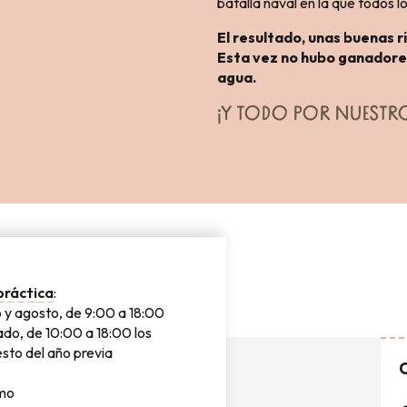
batalla naval en la que todos 
El resultado, unas buenas r
Esta vez no hubo ganadores,
agua.
¡Y TODO POR NUESTR
RIENCIA
práctica
:
io y agosto, de 9:00 a 18:00
ado, de 10:00 a 18:00 los
esto del año previa
C
emo