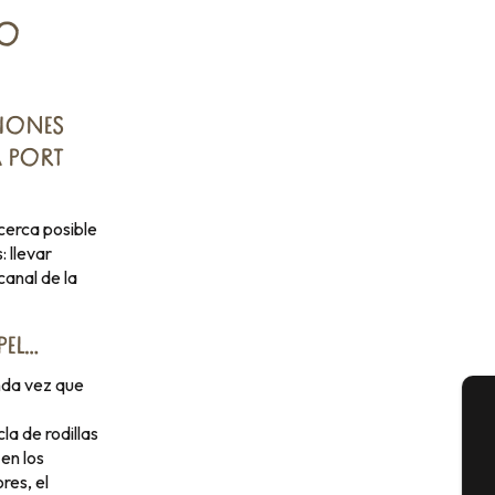
NO
IONES
A PORT
cerca posible
: llevar
canal de la
PEL…
nda vez que
la de rodillas
A
en los
res, el