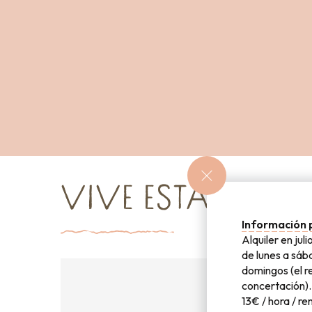
VIVE ESTA EXPE
Información 
Alquiler en jul
de lunes a sáb
domingos (el r
concertación).
13€ / hora / r