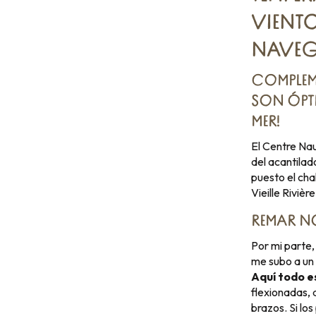
VIENTO
NAVEG
COMPLEM
SON ÓPTI
MER!
El Centre Nau
del acantilad
puesto el cha
Vieille Rivièr
REMAR NO
Por mi parte
me subo a un 
Aquí todo es
flexionadas,
brazos. Si lo