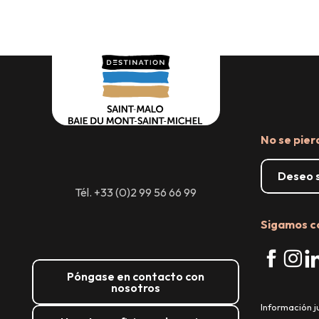
No se pier
Deseo s
Tél. +33 (0)2 99 56 66 99
Sigamos c
Póngase en contacto con
nosotros
Información j