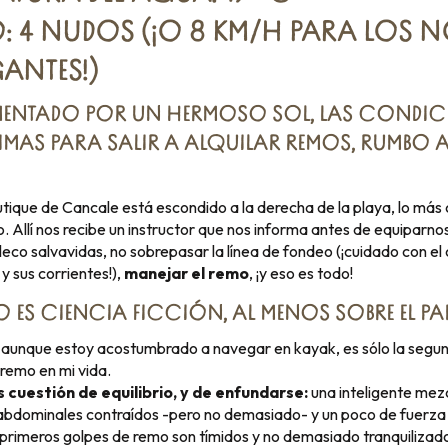
: 4 NUDOS (¡O 8 KM/H PARA LOS 
ANTES!)
ENTADO POR UN HERMOSO SOL, LAS CONDIC
MAS PARA SALIR A ALQUILAR REMOS, RUMBO 
tique de Cancale está escondido a la derecha de la playa, lo más 
o. Allí nos recibe un instructor que nos informa antes de equiparnos
leco salvavidas, no sobrepasar la línea de fondeo (¡cuidado con el 
e y sus corrientes!),
manejar el remo
, ¡y eso es todo!
 ES CIENCIA FICCIÓN, AL MENOS SOBRE EL PA
, aunque estoy acostumbrado a navegar en kayak, es sólo la segu
remo en mi vida.
 cuestión de equilibrio, y de enfundarse:
una inteligente mezc
 abdominales contraídos -pero no demasiado- y un poco de fuerza 
s primeros golpes de remo son tímidos y no demasiado tranquilizado