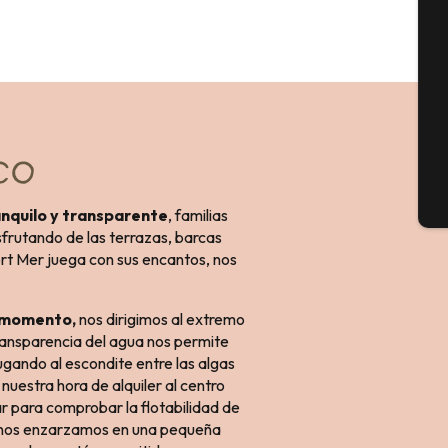
Sem
G
ICO
En
anquilo y transparente
, familias
sfrutando de las terrazas, barcas
Port Mer juega con sus encantos, nos
l momento,
nos dirigimos al extremo
transparencia del agua nos permite
ugando al escondite entre las algas
e nuestra hora de alquiler al centro
 para comprobar la flotabilidad de
, nos enzarzamos en una pequeña