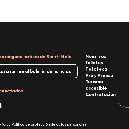
Nuestros
da ninguna noticia de Saint-Malo
folletos
Fototeca
uscribirme al boletín de noticias
Pro y Prensa
Turismo
accesible
onectados
Contratación
urídica
Política de protección de datos personales
|
|