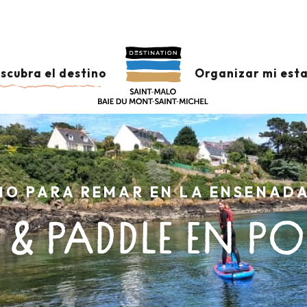
scubra el destino
Organizar mi est
MO PARA REMAR EN LA ENSENADA
 & PADDLE EN P