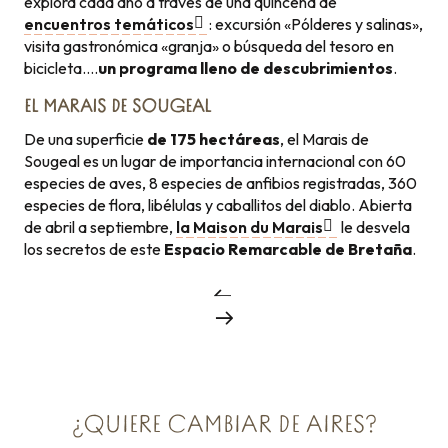
explora cada año a través de una quincena de
encuentros temáticos
: excursión «Pólderes y salinas»,
visita gastronómica «granja» o búsqueda del tesoro en
bicicleta….
un programa lleno de descubrimientos
.
EL MARAIS DE SOUGEAL
De una superficie
de 175 hectáreas
, el Marais de
Sougeal es un lugar de importancia internacional con 60
especies de aves, 8 especies de anfibios registradas, 360
especies de flora, libélulas y caballitos del diablo. Abierta
de abril a septiembre,
la Maison du Marais
le desvela
los secretos de este
Espacio Remarcable de Bretaña
.
¿QUIERE CAMBIAR DE AIRES?