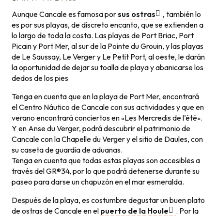
Aunque Cancale es famosa por
sus ostras
, también lo
es por sus playas, de discreto encanto, que se extienden a
lo largo de toda la costa. Las playas de Port Briac, Port
Picain y Port Mer, al sur de la Pointe du Grouin, y las playas
de Le Saussay, Le Verger y Le Petit Port, al oeste, le darán
la oportunidad de dejar su toalla de playa y abanicarse los
dedos de los pies
Tenga en cuenta que en la playa de Port Mer, encontrará
el Centro Náutico de Cancale con sus actividades y que en
verano encontrará conciertos en «Les Mercredis de l’été».
Y en Anse du Verger, podrá descubrir el patrimonio de
Cancale con la Chapelle du Verger y el sitio de Daules, con
su caseta de guardia de aduanas.
Tenga en cuenta que todas estas playas son accesibles a
través del GR®34, por lo que podrá detenerse durante su
paseo para darse un chapuzón en el mar esmeralda.
Después de la playa, es costumbre degustar un buen plato
de ostras de Cancale en el
puerto de la Houle
. Por la