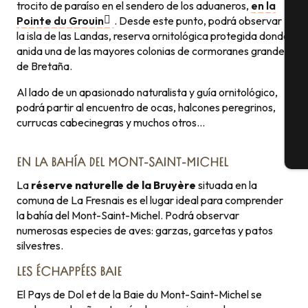
trocito de paraíso en el sendero de los aduaneros,
en la
Pointe du Grouin
. Desde este punto, podrá observar
la isla de las Landas, reserva ornitológica protegida donde
Se
anida una de las mayores colonias de cormoranes grandes
de Bretaña.
Al lado de un apasionado naturalista y guía ornitológico,
G
podrá partir al encuentro de ocas, halcones peregrinos,
currucas cabecinegras y muchos otros…
E
EN LA BAHÍA DEL MONT-SAINT-MICHEL
La
réserve naturelle de la Bruyère
situada en la
comuna de La Fresnais es el lugar ideal para comprender
la bahía del Mont-Saint-Michel. Podrá observar
numerosas especies de aves: garzas, garcetas y patos
silvestres.
LES ÉCHAPPÉES BAIE
El Pays de Dol et de la Baie du Mont-Saint-Michel se