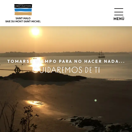
Aller
au
contenu
MENÚ
principal
TOMARSE TIEMPO PARA NO HACER NADA...
CUIDAREMOS DE TI