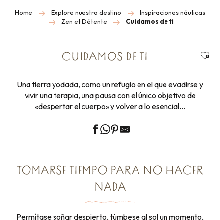
Home
Explore nuestro destino
Inspiraciones náuticas
Zen et Détente
Cuidamos de ti
Ajou
CUIDAMOS DE TI
Una tierra yodada, como un refugio en el que evadirse y
vivir una terapia, una pausa con el único objetivo de
«despertar el cuerpo» y volver a lo esencial…
TOMARSE TIEMPO PARA NO HACER
NADA
Permítase soñar despierto, túmbese al sol un momento,