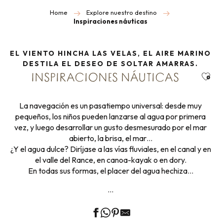
Home
Explore nuestro destino
Inspiraciones náuticas
EL VIENTO HINCHA LAS VELAS, EL AIRE MARINO
DESTILA EL DESEO DE SOLTAR AMARRAS.
Ajou
INSPIRACIONES NÁUTICAS
La navegación es un pasatiempo universal: desde muy
pequeños, los niños pueden lanzarse al agua por primera
vez, y luego desarrollar un gusto desmesurado por el mar
abierto, la brisa, el mar…
¿Y el agua dulce? Diríjase a las vías fluviales, en el canal y en
el valle del Rance, en canoa-kayak o en dory.
En todas sus formas, el placer del agua hechiza…
…
¡EL ROCÍO MARINO QUE TE HACE BIEN!
PESCADOS MARISCOS Y CRUSTÁCEOS