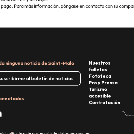
de pago. Para más información, póngase en contacto con su compañ
Nuestros
da ninguna noticia de Saint-Malo
folletos
Fototeca
uscribirme al boletín de noticias
Pro y Prensa
Turismo
accesible
onectados
Contratación
urídica
Política de protección de datos personales
|
|