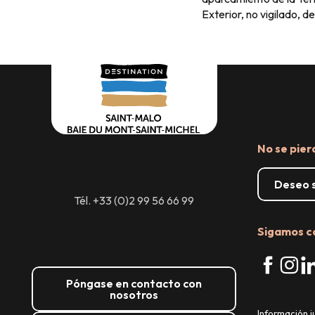
Exterior, no vigilado, 
No se pier
Deseo s
Tél. +33 (0)2 99 56 66 99
Sigamos c
Póngase en contacto con
nosotros
Información j