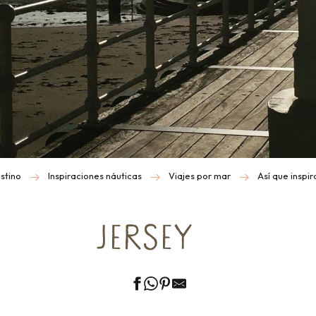
stino
Inspiraciones náuticas
Viajes por mar
Así que inspir
JERSEY