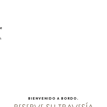
de
n
BIENVENIDO A BORDO.