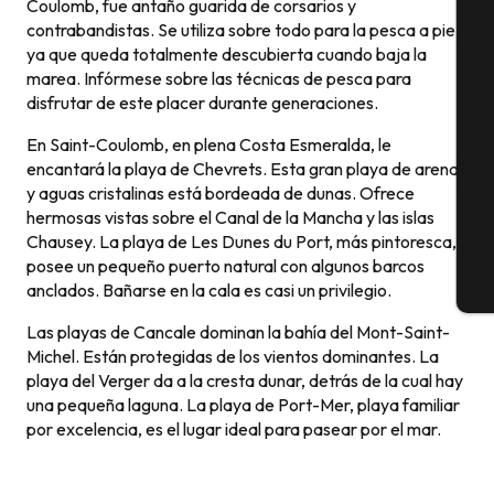
Coulomb, fue antaño guarida de corsarios y
A
contrabandistas. Se utiliza sobre todo para la pesca a pie,
ya que queda totalmente descubierta cuando baja la
marea. Infórmese sobre las técnicas de pesca para
disfrutar de este placer durante generaciones.
Se
En Saint-Coulomb, en plena Costa Esmeralda, le
encantará la playa de Chevrets. Esta gran playa de arena
y aguas cristalinas está bordeada de dunas. Ofrece
G
hermosas vistas sobre el Canal de la Mancha y las islas
Chausey. La playa de Les Dunes du Port, más pintoresca,
posee un pequeño puerto natural con algunos barcos
anclados. Bañarse en la cala es casi un privilegio.
E
Las playas de Cancale dominan la bahía del Mont-Saint-
Michel. Están protegidas de los vientos dominantes. La
playa del Verger da a la cresta dunar, detrás de la cual hay
una pequeña laguna. La playa de Port-Mer, playa familiar
por excelencia, es el lugar ideal para pasear por el mar.