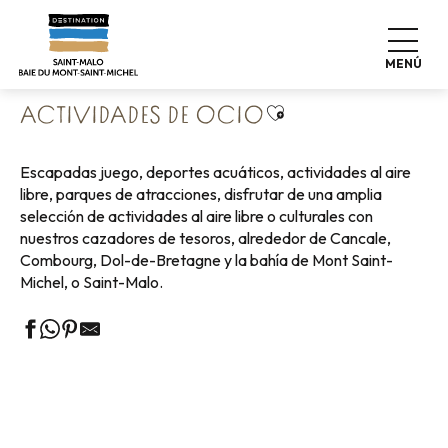
Aller
Home
Vivir como en casa
Qué ver, qué hacer
au
Aventuras & Ocio
Actividades de ocio
contenu
MENÚ
principal
Ajouter aux favoris
ACTIVIDADES DE OCIO
Escapadas juego, deportes acuáticos, actividades al aire
libre, parques de atracciones, disfrutar de una amplia
selección de actividades al aire libre o culturales con
nuestros cazadores de tesoros, alrededor de Cancale,
Combourg, Dol-de-Bretagne y la bahía de Mont Saint-
Michel, o Saint-Malo.