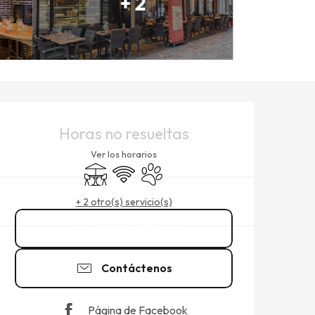
+ 2
HORARIOS Y DATOS DE CO
Horas no resueltas
Ver los horarios
Terraza
Wifi
Se aceptan animales
+ 2 otro(s) servicio(s)
02 99 40 35
▒▒
Contáctenos
Página de Facebook