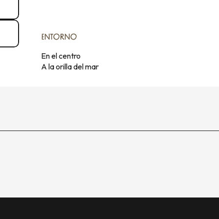
ENTORNO
ENTORNO
En el centro
A la orilla del mar