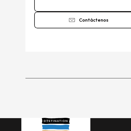
02 99 40 35
▒▒
Contáctenos