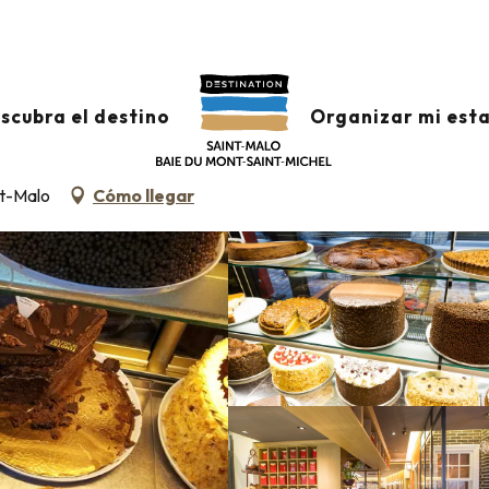
antes
Timothy
scubra el destino
Organizar mi est
 DE TÉ - VENDEDOR DE HELADOS - CHOCOLATERO
COCINA TRADICIONAL
nt-Malo
Cómo llegar