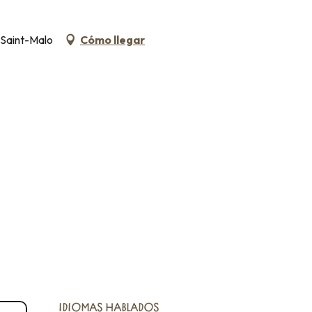
0 Saint-Malo
Cómo llegar
IDIOMAS HABLADOS
IDIOMAS HABLADOS