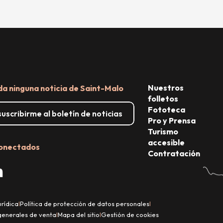
Nuestros
da ninguna noticia de Saint-Malo
folletos
Fototeca
uscribirme al boletín de noticias
Pro y Prensa
Turismo
accesible
onectados
Contratación
urídica
Política de protección de datos personales
|
|
generales de venta
Mapa del sitio
Gestión de cookies
|
|