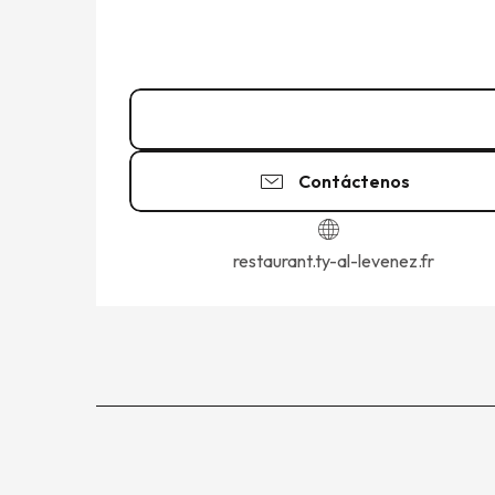
02 99 40 29
▒▒
Contáctenos
restaurant.ty-al-levenez.fr