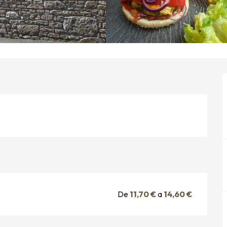
De
11,70 €
a
14,60 €