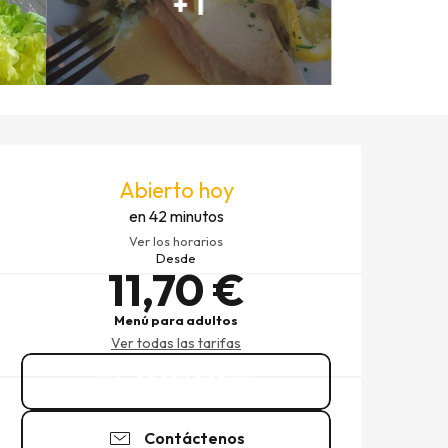
+ 1
HORARIOS Y DATOS DE CO
Abierto hoy
en 42 minutos
Ver los horarios
Desde
11,70 €
Menú para adultos
Ver todas las tarifas
02 99 40 29
▒▒
Contáctenos