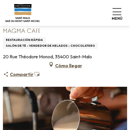
Aller
Home
Vivir como en casa
Dónde comer
au
Restaurantes
MAGMA CAFE
contenu
MENÚ
principal
MAGMA CAFE
RESTAURACIÓN RÁPIDA
SALÓN DE TÉ - VENDEDOR DE HELADOS - CHOCOLATERO
20 Rue Théodore Monod, 35400 Saint-Malo
Cómo llegar
Ajouter aux favoris
Compartir