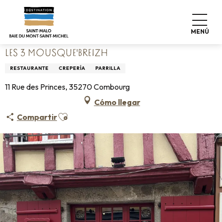
Aller
Home
Vivir como en casa
Dónde comer
au
Restaurantes
Les 3 Mousque'Breizh
contenu
MENÚ
principal
LES 3 MOUSQUE'BREIZH
RESTAURANTE
CREPERÍA
PARRILLA
11 Rue des Princes, 35270 Combourg
Cómo llegar
Ajouter aux favoris
Compartir