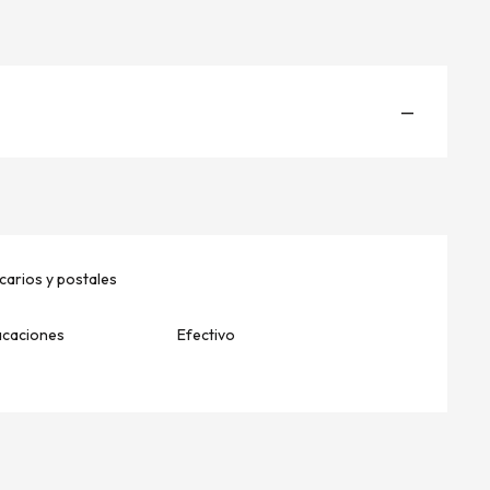
—
arios y postales
acaciones
Efectivo