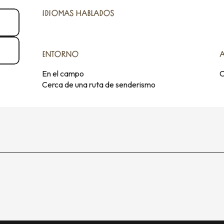
IDIOMAS HABLADOS
IDIOMAS HABLADOS
ENTORNO
ENTORNO
En el campo
C
Cerca de una ruta de senderismo