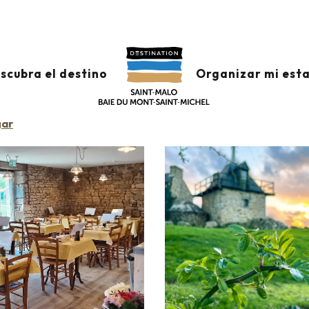
antes
La Crêperie du Télégraphe
scubra el destino
Organizar mi est
gar