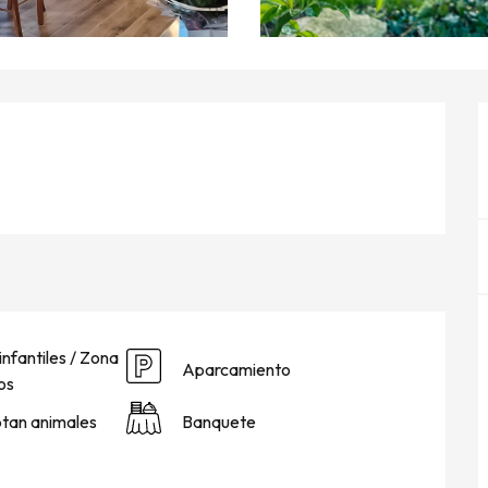
infantiles / Zona
Aparcamiento
os
tan animales
Banquete