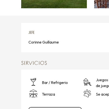
JEFE
JEFE
Corinne Guillaume
SERVICIOS
Juegos 
Bar / Refrigerio
de jueg
Terraza
Se acep