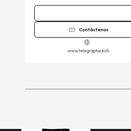
02 99 80 30
▒▒
Contáctenos
www.telegraphe.bzh