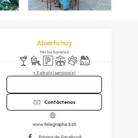
HORARIOS Y DATOS DE CO
Abierto hoy
Ver los horarios
Bar / Refrigerio
Juegos infantiles / Zona de juegos
Aparcamiento
Terraza
Se aceptan animales
Banquete
+ 3 otro(s) servicio(s)
02 99 80 30
▒▒
Contáctenos
www.telegraphe.bzh
Página de Facebook