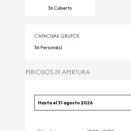
36 Cubierto
CAPACIDAD GRUPOS
CAPACIDAD GRUPOS
36 Persona(s)
PERIODOS DE APERTURA
Hasta el
31 agosto 2026
Del
1 enero 2026
al
31 marzo 2026