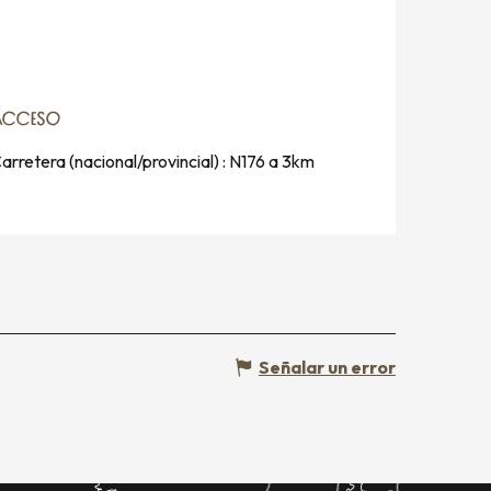
ACCESO
ACCESO
arretera (nacional/provincial) : N176 a 3km
Señalar un error