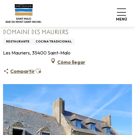
Aller
Home
Vivir como en casa
Dónde comer
au
Restaurantes
Domaine des Mauriers
contenu
MENÚ
principal
DOMAINE DES MAURIERS
RESTAURANTE
COCINA TRADICIONAL
Les Mauriers, 35400 Saint-Malo
Cómo llegar
Ajouter aux favoris
Compartir