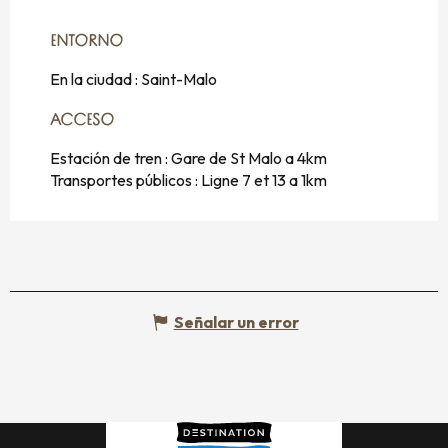
ENTORNO
ENTORNO
En la ciudad :
Saint-Malo
ACCESO
ACCESO
Estación de tren : Gare de St Malo a 4km
Transportes públicos : Ligne 7 et 13 a 1km
Señalar un error