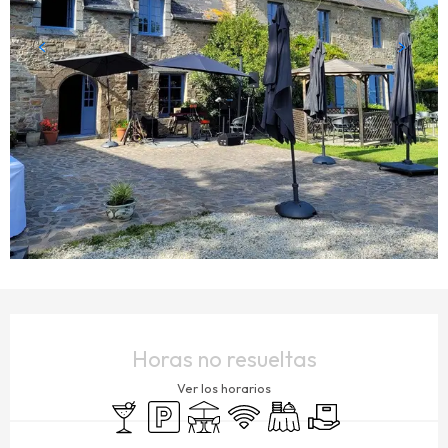
HORARIOS Y DATOS DE CONTACTO
Horas no resueltas
Ver los horarios
Bar / Refrigerio
Aparcamiento
Terraza
Wifi
Banquete
Entrega