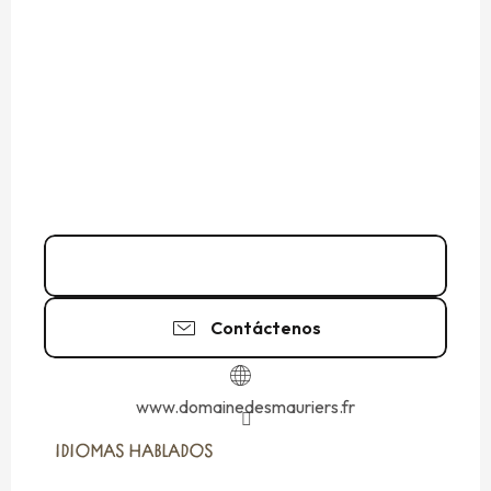
Llamar
Contáctenos
www.domainedesmauriers.fr
IDIOMAS HABLADOS
IDIOMAS HABLADOS