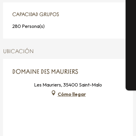
A
CAPACIDAD GRUPOS
CAPACIDAD GRUPOS
280 Persona(s)
Se
UBICACIÓN
G
DOMAINE DES MAURIERS
E
Les Mauriers, 35400 Saint-Malo
Cómo llegar