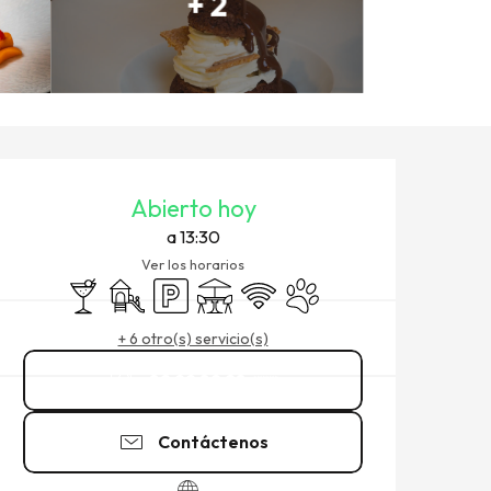
+ 2
HORARIOS Y DATOS DE CO
Abierto hoy
a 13:30
Ver los horarios
Bar / Refrigerio
Juegos infantiles / Zona de juegos
Aparcamiento
Terraza
Wifi
Se aceptan animales
+ 6 otro(s) servicio(s)
02 99 89 28
▒▒
Contáctenos