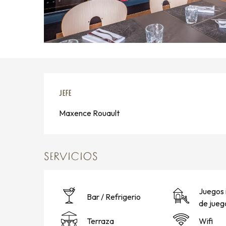
JEFE
JEFE
Maxence Rouault
SERVICIOS
Juegos 
Bar / Refrigerio
de jueg
Terraza
Wifi