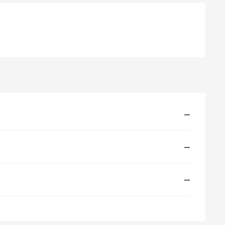
—
—
—