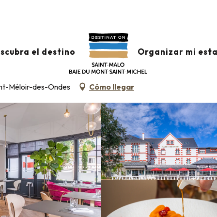
antes
Bistrot 1936
scubra el destino
Organizar mi est
INA TRADICIONAL
COCINA TRADICIONAL
aint-Méloir-des-Ondes
Cómo llegar