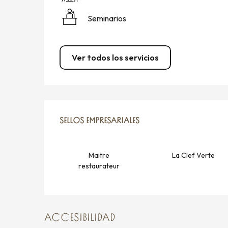
Seminarios
Ver todos los servicios
OFERTA DE PRESTACIO
SELLOS EMPRESARIALES
SELLOS EMPRESARIALES
Maitre
La Clef Verte
restaurateur
ACCESIBILIDAD