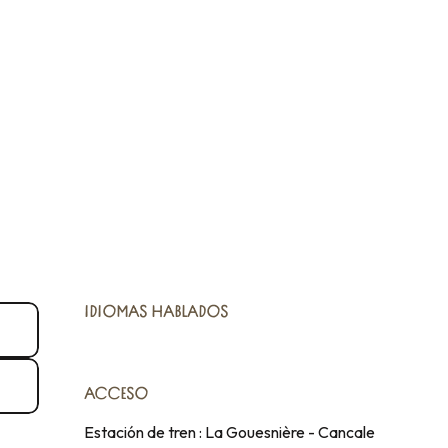
IDIOMAS HABLADOS
IDIOMAS HABLADOS
ACCESO
ACCESO
Estación de tren : La Gouesnière - Cancale