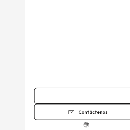
02 99 89 28
▒▒
Contáctenos