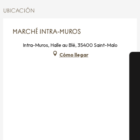
UBICACIÓN
MARCHÉ INTRA-MUROS
Intra-Muros, Halle au Blé, 35400 Saint-Malo
Cómo llegar
A
Se
G