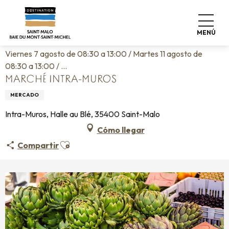
Aller
Home
Vivir como en casa
Agenda
au
Marché Intra-Muros
contenu
MENÚ
principal
Viernes 7 agosto de 08:30 a 13:00 / Martes 11 agosto de
08:30 a 13:00 / ...
MARCHÉ INTRA-MUROS
MERCADO
Intra-Muros, Halle au Blé, 35400 Saint-Malo
Cómo llegar
Ajouter aux favoris
Compartir