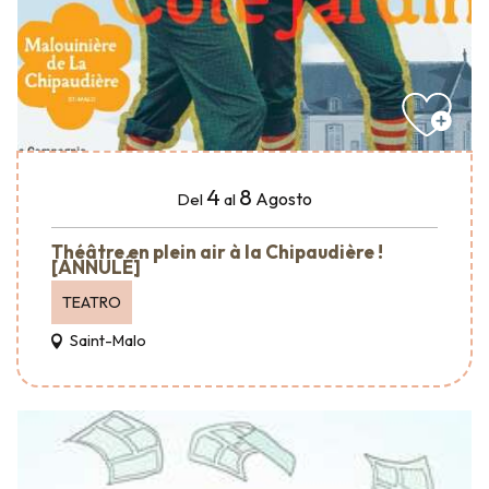
4
8
Agosto
Del
al
Théâtre en plein air à la Chipaudière !
[ANNULÉ]
TEATRO
Saint-Malo