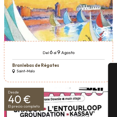
6
9
Agosto
Del
al
Branlebas de Régates
Saint-Malo
A
Desde
40 €
Se
El precio completo