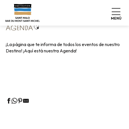
Aller
Home
Vivir como en casa
Agenda
au
contenu
MENÚ
principal
Ajouter aux favoris
AGENDA
¡La página que te informa de todos los eventos de nuestro
Destino! ¡Aquí está nuestra Agenda!
Visitas guiadas a la Oficina de Turismo
Mercados