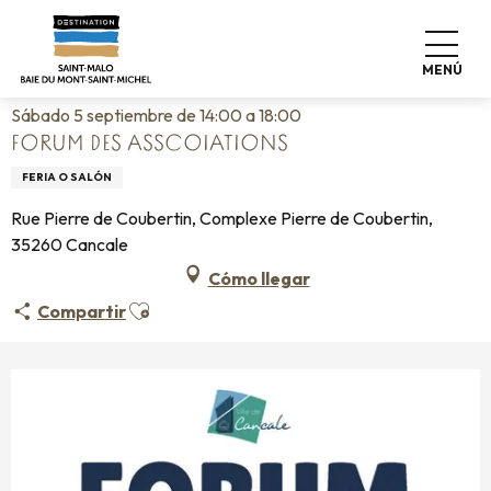
Aller
Home
Vivir como en casa
Agenda
au
Forum des asscoiations
contenu
MENÚ
principal
Sábado 5 septiembre de 14:00 a 18:00
FORUM DES ASSCOIATIONS
FERIA O SALÓN
Rue Pierre de Coubertin, Complexe Pierre de Coubertin,
35260 Cancale
Cómo llegar
Ajouter aux favoris
Compartir