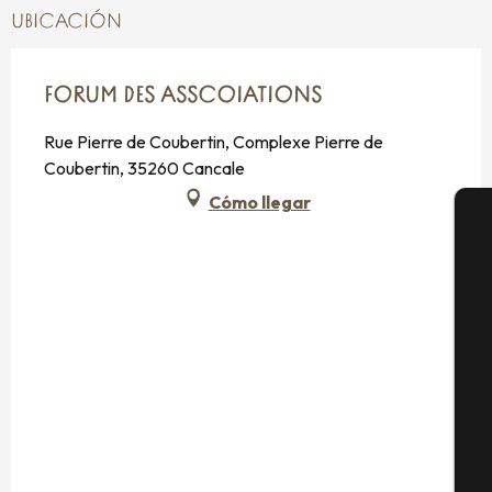
UBICACIÓN
FORUM DES ASSCOIATIONS
Rue Pierre de Coubertin, Complexe Pierre de
Coubertin, 35260 Cancale
Cómo llegar
A
Se
G