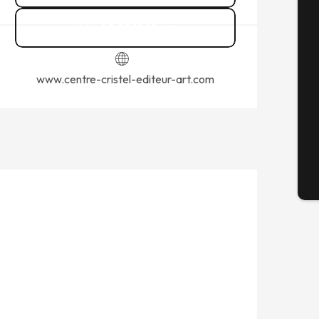
A
02 23 18 19
▒▒
Sem
www.centre-cristel-editeur-art.com
G
En