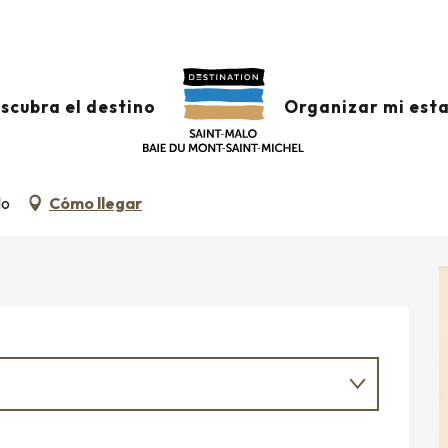
 Georges Rouault retour à Saint-Malo »
scubra el destino
Organizar mi est
UAULT RETOUR À SAINT-MALO »
lo
Cómo llegar