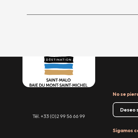
No se pier
Deseo s
Tél. +33 (0)2 99 56 66 99
Sigamos c