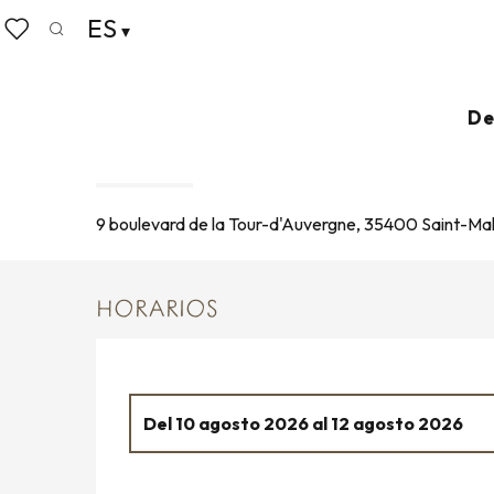
Aller
ES
Home
Vivir como en casa
Agenda
Exposition «
au
Buscar
Voir les favoris
contenu
principal
10 agosto > 15 agosto / 17 agosto > 22 agosto / ...
De
EXPOSITION « GEORGES RO
EXPOSICIÓN
9 boulevard de la Tour-d'Auvergne, 35400 Saint-Ma
HORARIOS
Del
10 agosto 2026
al
12 agosto 2026
Jueves 13 agosto 2026