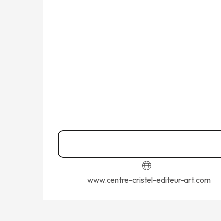
Del
28 septiembre 2026
al
30 septiembr
Jueves 1 octubre 2026
Viernes 2 octubre 2026
Sábado 3 octubre 2026
02 23 18 19
▒▒
www.centre-cristel-editeur-art.com