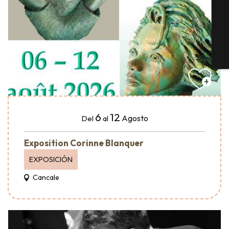
G
E
6
12
Agosto
Del
al
Exposition Corinne Blanquer
EXPOSICIÓN
Cancale