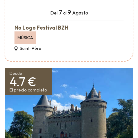
7
9
Agosto
Del
al
No Logo Festival BZH
MÚSICA
Saint-Père
Desde
4.7 €
El precio completo