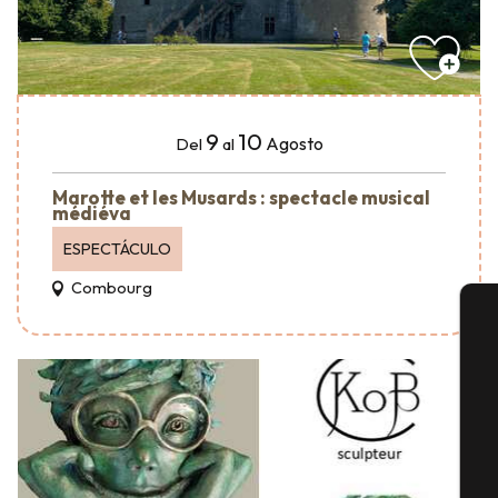
9
10
Agosto
Del
al
Marotte et les Musards : spectacle musical
médiéva
ESPECTÁCULO
Combourg
A
Se