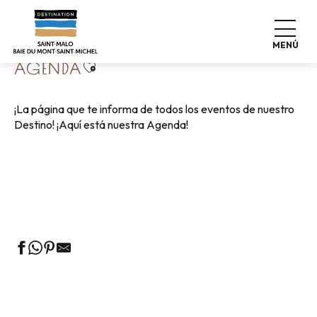
Aller
Home
Vivir como en casa
Agenda
au
contenu
MENÚ
principal
Ajouter aux favoris
AGENDA
¡La página que te informa de todos los eventos de nuestro
Destino! ¡Aquí está nuestra Agenda!
Visitas guiadas a la Oficina de Turismo
Mercados