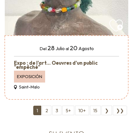
28
20
Julio
Agosto
Del
al
Expo : de l'art... Oeuvres d'un public
"empêché"
EXPOSICIÓN
Saint-Malo
1
2
3
5+
10+
15
❯
❯❯