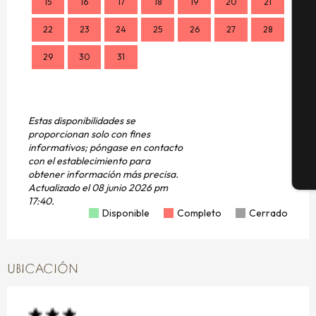
A
15
16
17
18
19
20
21
14
22
23
24
25
26
27
28
21
29
30
31
28
Se
G
Estas disponibilidades se
proporcionan solo con fines
informativos; póngase en contacto
con el establecimiento para
obtener información más precisa.
E
Actualizado el
08 junio 2026 pm
17:40.
Disponible
Completo
Cerrado
UBICACIÓN