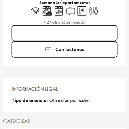
Semana (en apartamento)
Wifi
Lavadora
Lavavajillas
Televisión
Aparcamiento
Aseos
+ 27 otro(s) servicio(s)
06 73 58 34
▒▒
Contáctenos
INFORMACIÓN LEGAL
INFORMACIÓN LEGAL
Tipo de anuncio :
Offre d'un particulier
CAPACIDAD