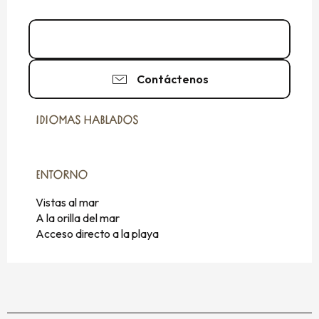
06 73 58 34
▒▒
Contáctenos
IDIOMAS HABLADOS
IDIOMAS HABLADOS
ENTORNO
ENTORNO
Vistas al mar
A la orilla del mar
Acceso directo a la playa