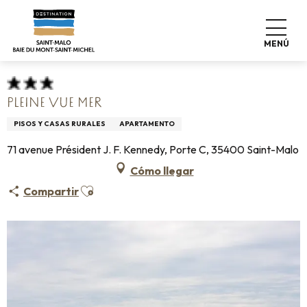
Aller
Home
Pro & Prensa
Espace Pro
Alojamiento +
au
Clasificación & etiquetas
contenu
Alojamiento turístico amueblado
Pleine Vue Mer
MENÚ
principal
PLEINE VUE MER
PISOS Y CASAS RURALES
APARTAMENTO
71 avenue Président J. F. Kennedy, Porte C, 35400 Saint-Malo
Cómo llegar
Ajouter aux favoris
Compartir