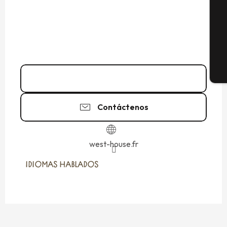
G
E
06 16 11 14
▒▒
Contáctenos
west-house.fr
IDIOMAS HABLADOS
IDIOMAS HABLADOS