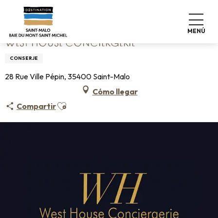
Aller
Home
West House Conciergerie
au
contenu
MENÚ
principal
WEST HOUSE CONCIERGERIE
CONSERJE
28 Rue Ville Pépin, 35400 Saint-Malo
Cómo llegar
Ajouter aux favoris
Compartir