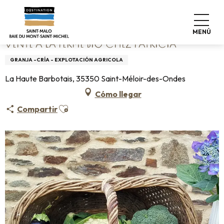
Aller
Home
Vente à la ferme Bio chez Patricia
au
contenu
MENÚ
principal
VENTE À LA FERME BIO CHEZ PATRICIA
GRANJA -CRÍA - EXPLOTACIÓN AGRICOLA
La Haute Barbotais, 35350 Saint-Méloir-des-Ondes
Cómo llegar
Ajouter aux favoris
Compartir