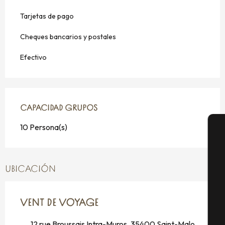
Tarjetas de pago
Cheques bancarios y postales
Efectivo
CAPACIDAD GRUPOS
CAPACIDAD GRUPOS
10 Persona(s)
A
UBICACIÓN
Se
VENT DE VOYAGE
12 rue Broussais Intra-Muros, 35400 Saint-Malo