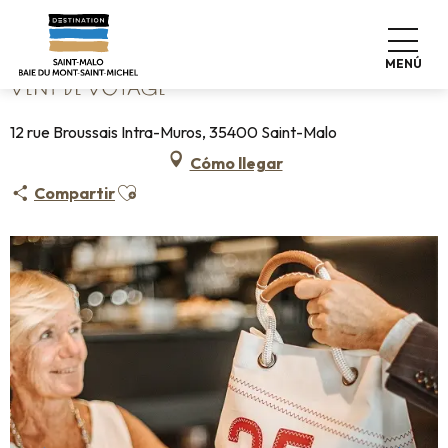
Aller
Home
Vent de Voyage
au
contenu
MENÚ
principal
VENT DE VOYAGE
12 rue Broussais Intra-Muros, 35400 Saint-Malo
Cómo llegar
Ajouter aux favoris
Compartir