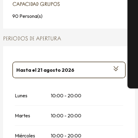
CAPACIDAD GRUPOS
CAPACIDAD GRUPOS
A
90 Persona(s)
Se
PERIODOS DE APERTURA
G
Hasta el
21 agosto 2026
E
Del
4 abril 2026
al
3 mayo 2026
Lunes
10:00 - 20:00
Del
8 mayo 2026
al
31 mayo 2026
Martes
10:00 - 20:00
Del
1 junio 2026
al
14 junio 2026
Del
15 junio 2026
al
28 junio 2026
Miércoles
10:00 - 20:00