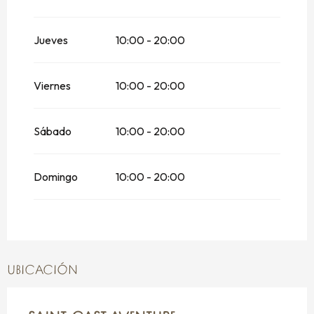
Del
29 junio 2026
al
3 julio 2026
Jueves
10:00 - 20:00
Del
4 julio 2026
al
12 julio 2026
Viernes
10:00 - 20:00
Del
22 agosto 2026
al
29 agosto 2026
Del
30 agosto 2026
al
13 septiembre
Sábado
10:00 - 20:00
2026
Del
17 octubre 2026
al
1 noviembre
2026
Domingo
10:00 - 20:00
UBICACIÓN