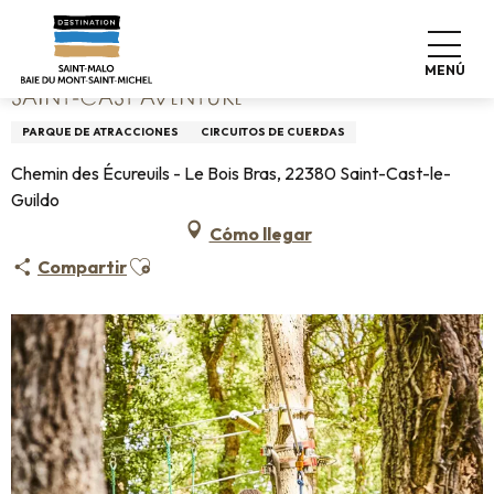
Aller
Home
Saint-Cast Aventure
au
contenu
MENÚ
principal
SAINT-CAST AVENTURE
PARQUE DE ATRACCIONES
CIRCUITOS DE CUERDAS
Chemin des Écureuils - Le Bois Bras, 22380 Saint-Cast-le-
Guildo
Cómo llegar
Ajouter aux favoris
Compartir