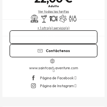
Adulto
Ver todas las tarifas
Zona de picnic
Bar / Refrigerio
Restaurante
Se aceptan animales
Aseos
+ 1 otro(s) servicio(s)
Llamar
Contáctenos
www.saintcast-aventure.com
Página de Facebook
Página de Instagram