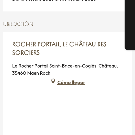
G
UBICACIÓN
E
ROCHER PORTAIL, LE CHÂTEAU DES
SORCIERS
Le Rocher Portail Saint-Brice-en-Coglès, Château,
35460 Maen Roch
Cómo llegar