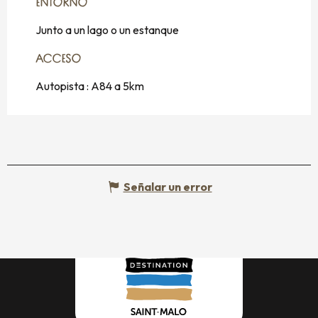
ENTORNO
ENTORNO
Junto a un lago o un estanque
ACCESO
ACCESO
Autopista : A84 a 5km
Señalar un error