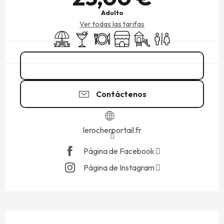
Adulto
Ver todas las tarifas
Zona de picnic
Bar / Refrigerio
Restaurante
Tienda
Juegos infantiles / Zona d
Aseos
06 20 14 04
▒▒
Contáctenos
lerocherportail.fr
Página de Facebook
Página de Instagram
DESCRIPCIÓN