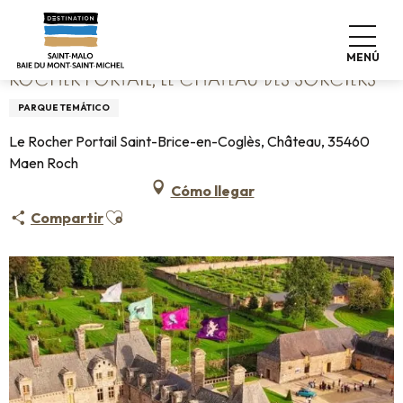
Aller
Home
Rocher Portail, le Château des Sorciers
au
contenu
MENÚ
principal
ROCHER PORTAIL, LE CHÂTEAU DES SORCIERS
PARQUE TEMÁTICO
Le Rocher Portail Saint-Brice-en-Coglès, Château, 35460
Maen Roch
Cómo llegar
Ajouter aux favoris
Compartir