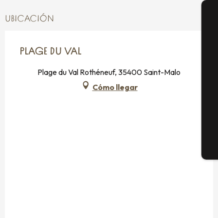
UBICACIÓN
A
PLAGE DU VAL
Se
Plage du Val Rothéneuf, 35400 Saint-Malo
Cómo llegar
G
E