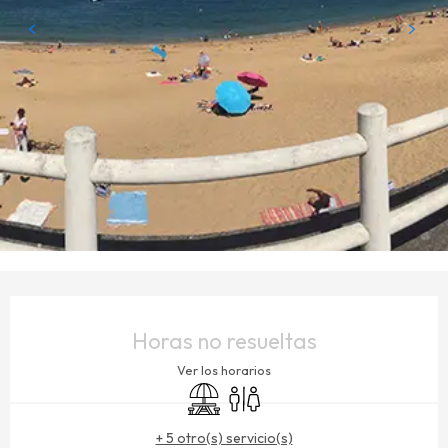
HORARIOS Y DATOS DE CONTACTO
Horas no resueltas
Ver los horarios
Zona de picnic
Aseos
+ 5 otro(s) servicio(s)