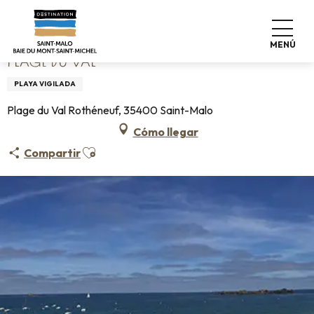
Aller
Home
Plage du Val
au
contenu
MENÚ
principal
PLAGE DU VAL
PLAYA VIGILADA
Plage du Val Rothéneuf, 35400 Saint-Malo
Cómo llegar
Ajouter aux favoris
Compartir