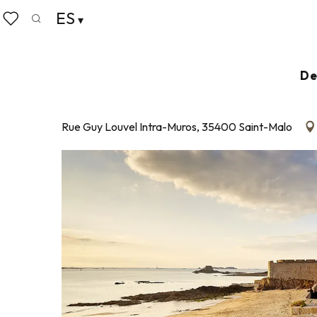
Aller
ES
Home
Plage du Môle
au
Buscar
Voir les favoris
contenu
principal
PLAGE DU MÔLE
De
PLAYA VIGILADA
Rue Guy Louvel Intra-Muros, 35400 Saint-Malo