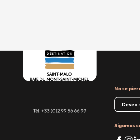
No se pier
Deseo s
Tél. +33 (0)2 99 56 66 99
Sigamos c