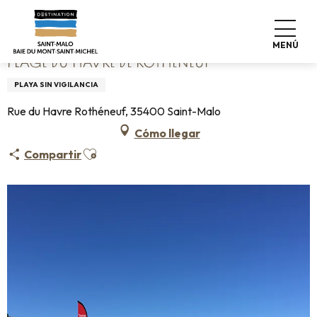
Aller
Home
Plage du Havre de Rothéneuf
au
contenu
MENÚ
principal
PLAGE DU HAVRE DE ROTHÉNEUF
PLAYA SIN VIGILANCIA
Rue du Havre Rothéneuf, 35400 Saint-Malo
Cómo llegar
Ajouter aux favoris
Compartir