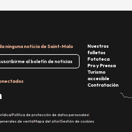
Nuestros
da ninguna noticia de Saint-Malo
folletos
Fototeca
uscribirme al boletín de noticias
Pro y Prensa
Turismo
accesible
onectados
Contratación
urídica
Política de protección de datos personales
|
|
generales de venta
Mapa del sitio
Gestión de cookies
|
|