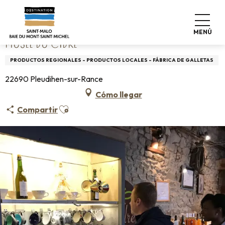
Aller
Home
Musée du cidre
au
contenu
MENÚ
principal
MUSÉE DU CIDRE
PRODUCTOS REGIONALES - PRODUCTOS LOCALES - FÁBRICA DE GALLETAS
22690 Pleudihen-sur-Rance
Cómo llegar
Ajouter aux favoris
Compartir