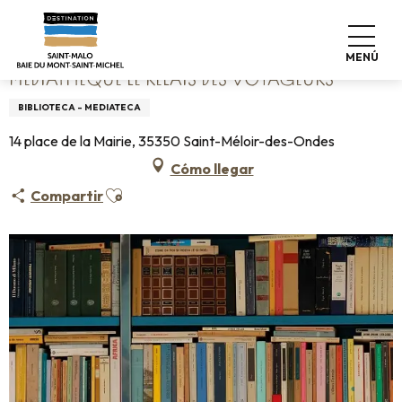
Aller
Home
Médiathèque Le Relais des Voyageurs
au
contenu
MENÚ
principal
MÉDIATHÈQUE LE RELAIS DES VOYAGEURS
BIBLIOTECA - MEDIATECA
14 place de la Mairie, 35350 Saint-Méloir-des-Ondes
Cómo llegar
Ajouter aux favoris
Compartir