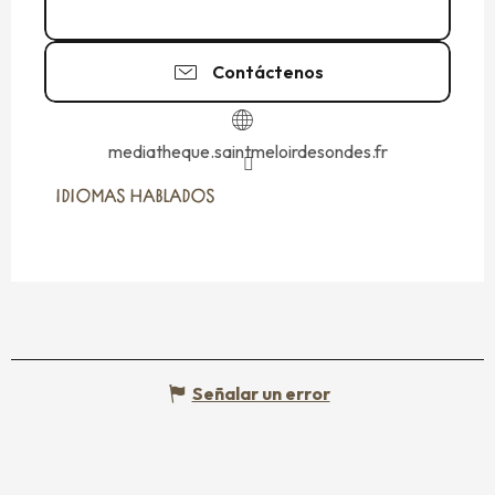
02 99 48 76
▒▒
Contáctenos
mediatheque.saintmeloirdesondes.fr
IDIOMAS HABLADOS
IDIOMAS HABLADOS
Señalar un error