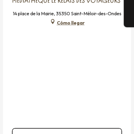
MÉDIATHÈQUE LE RELAIS DES VOYAGEURS
14 place de la Mairie, 35350 Saint-Méloir-des-Ondes
E
Cómo llegar