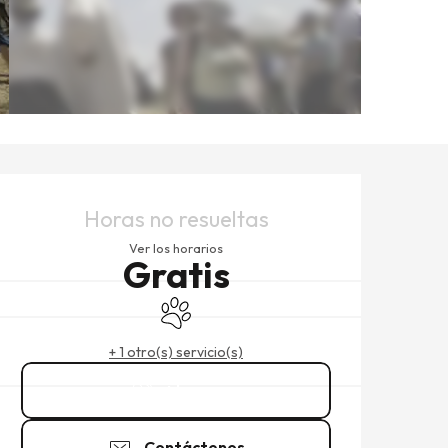
HORARIOS Y DATOS DE CO
Horas no resueltas
Ver los horarios
Gratis
Se aceptan animales
+ 1 otro(s) servicio(s)
Llamar
Contáctenos