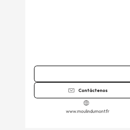
Llamar
Contáctenos
www.moulindumont.fr