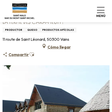
Aller
Home
La Ferme des Cara-Meuh !
au
contenu
MENÚ
principal
LA FERME DES CARA-MEUH !
PRODUCTOR
QUESO
PRODUCTOS APÍCOLAS
11 route de Saint Léonard, 50300 Vains
Cómo llegar
Ajouter aux favoris
Compartir