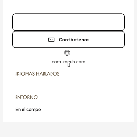
02 33 70 82
▒▒
Contáctenos
cara-meuh.com
IDIOMAS HABLADOS
IDIOMAS HABLADOS
ENTORNO
ENTORNO
En el campo