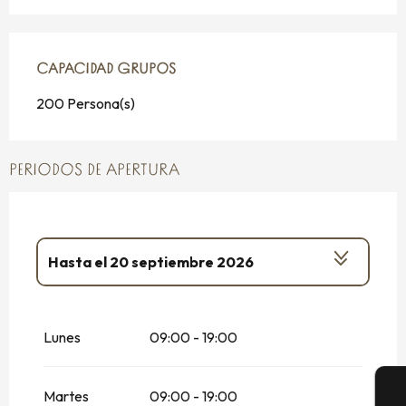
CAPACIDAD GRUPOS
CAPACIDAD GRUPOS
200 Persona(s)
PERIODOS DE APERTURA
Hasta el
20 septiembre 2026
Del
14 enero 2026
al
3 abril 2026
Lunes
09:00 - 19:00
Del
21 septiembre 2026
al
31 diciembre
2026
Martes
09:00 - 19:00