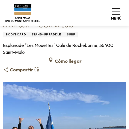
Aller
Home
Hina Surf - Ecole de surf
au
contenu
MENÚ
principal
HINA SURF - ECOLE DE SURF
BODYBOARD
STAND-UP PADDLE
SURF
Esplanade "Les Mouettes" Cale de Rochebonne, 35400
Saint-Malo
Cómo llegar
Ajouter aux favoris
Compartir