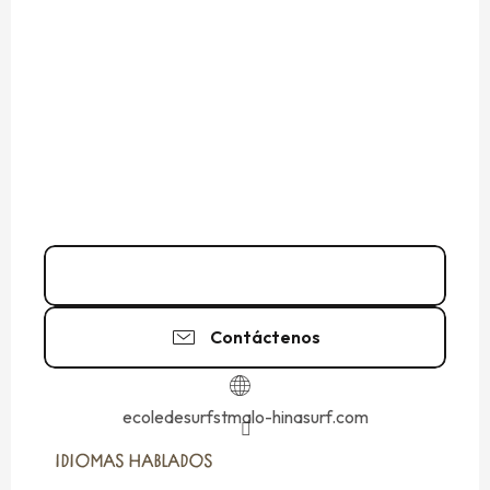
06 83 84 41
▒▒
Contáctenos
ecoledesurfstmalo-hinasurf.com
IDIOMAS HABLADOS
IDIOMAS HABLADOS