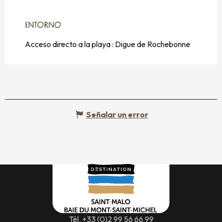
ENTORNO
ENTORNO
Acceso directo a la playa :
Digue de Rochebonne
Señalar un error
Tél. +33 (0)2 99 56 66 99