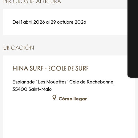
PERIODOS DE APERTURA
Se
Del 1 abril 2026 al 29 octubre 2026
G
UBICACIÓN
HINA SURF - ECOLE DE SURF
E
Esplanade "Les Mouettes" Cale de Rochebonne,
35400 Saint-Malo
Cómo llegar