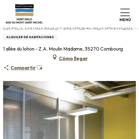
Aller
Home
Espace entreprises - Bretagne romantique
au
contenu
MENÚ
principal
ESPACE ENTREPRISES - BRETAGNE ROMANTIQUE
ALQUILER DE HABITACIONES
1 allée du lohon - Z.A. Moulin Madame, 35270 Combourg
Cómo llegar
Ajouter aux favoris
Compartir