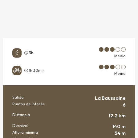
3h
Medio
1h 30min
Medio
Salida
La Baussaine
INFORMACIÓN PRÁCTICA
Puntos de interés
6
Distancia
12.2 km
Desnivel
140 m
Altura mínima
54 m