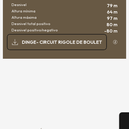
Desnivel
79 m
Altura mínima
64 m
Altura máxima
97 m
Desnivel total positivo
80 m
Desnivel positivo/negativo
-80 m
DOCUMENTACIÓN
Los ar
DINGE- CIRCUIT RIGOLE DE BOULET
79 M DE DESNIVEL
DESNIVEL