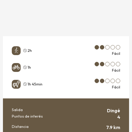
2h
Fácil
1h
Fácil
1h 45min
Fácil
Salida
Dingé
INFORMACIÓN PRÁCTICA
Puntos de interés
4
Distancia
7.9 km